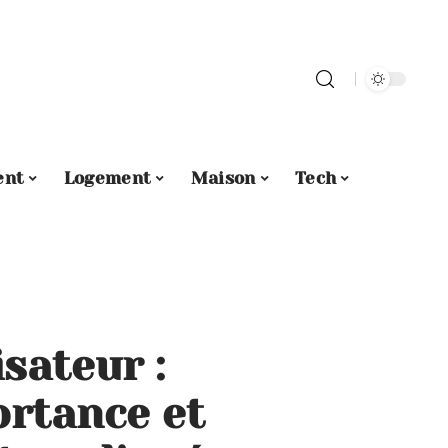
ent
Logement
Maison
Tech
isateur :
ortance et