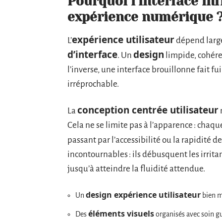
Pourquoi l’interface in
expérience numérique 
expérience utilisateur
L’
dépend large
d’interface
design
. Un
limpide, cohéren
l’inverse, une interface brouillonne fait f
irréprochable.
conception centrée utilisateur
La
m
Cela ne se limite pas à l’apparence : chaqu
passant par l’accessibilité ou la rapidité d
incontournables : ils débusquent les irrit
jusqu’à atteindre la fluidité attendue.
design expérience utilisateur
Un
bien m
éléments visuels
Des
organisés avec soin gui