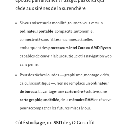
épouse parfaitement l’usage, pas celui qui
cède aux sirènes de la surenchère.
Si vous misez sur la mobilité, tournez-vous vers un
ordinateur portable
: compacité, autonomie,
connectivité sans fil. Les machines actuelles
embarquent des
processeurs Intel Core
ou
AMD Ryzen
capables de couvrir la bureautique et la navigation web
sans peine.
Pour des tâches lourdes — graphisme, montage vidéo,
calcul scientifique —, rien ne remplace un
ordinateur
de bureau
. L’avantage : une
carte mère
évolutive, une
carte graphique dédiée
, de la
mémoire RAM
en réserve
pour accompagner les futures mises à jour.
Côté
stockage
, un
SSD
de 512 Go suffit