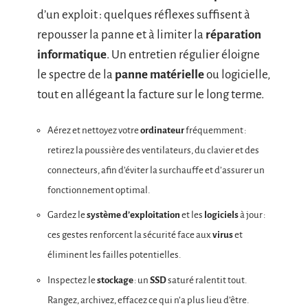
d’un exploit : quelques réflexes suffisent à
repousser la panne et à limiter la
réparation
informatique
. Un entretien régulier éloigne
le spectre de la
panne matérielle
ou logicielle,
tout en allégeant la facture sur le long terme.
Aérez et nettoyez votre
ordinateur
fréquemment :
retirez la poussière des ventilateurs, du clavier et des
connecteurs, afin d’éviter la surchauffe et d’assurer un
fonctionnement optimal.
Gardez le
système d’exploitation
et les
logiciels
à jour :
ces gestes renforcent la sécurité face aux
virus
et
éliminent les failles potentielles.
Inspectez le
stockage
: un
SSD
saturé ralentit tout.
Rangez, archivez, effacez ce qui n’a plus lieu d’être.