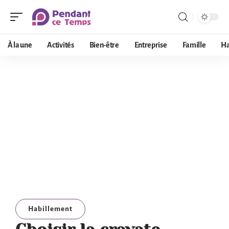
À la une
Activités
Bien-être
Entreprise
Famille
Ha
Habillement