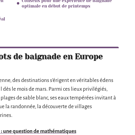
en
Conseils pour une expérience de baignade
optimale en début de printemps
éal
ots de baignade en Europe
nne, des destinations s’érigent en véritables édens
 dès le mois de mars. Parmi ces lieux privilégiés,
s plages de sable blanc, ses eaux tempérées invitant à
 que la randonnée, la découverte de villages
rines.
m : une question de mathématiques