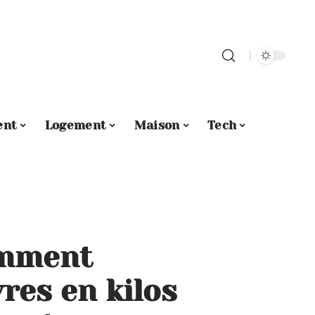
ent
Logement
Maison
Tech
omment
vres en kilos