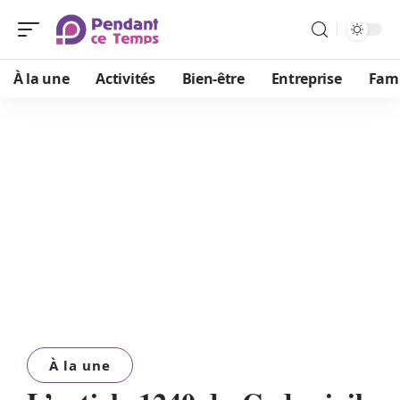
À la une
Activités
Bien-être
Entreprise
Fami
À la une