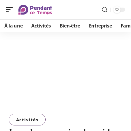
À la une
Activités
Bien-être
Entreprise
Fami
Activités