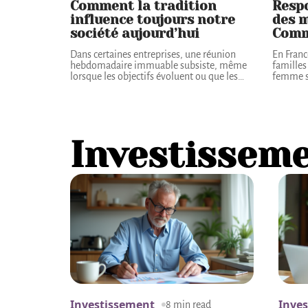
Comment la tradition
Respo
influence toujours notre
des m
société aujourd’hui
Comme
Dans certaines entreprises, une réunion
En Franc
hebdomadaire immuable subsiste, même
familles
lorsque les objectifs évoluent ou que les
…
femme s
Investissem
Investissement
Inve
8 min read