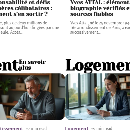
nsabilité et défis
Yves ATTAL : élément
ères célibataires :
biographie vérifiés e
nt s’en sortir ?
sources fiables
e, plus de deux millions de
Yves Attal, né le 25 novembre 194
 sont aujourd'hui dirigées par une
16e arrondissement de Paris, a ex
eule. Accès
…
successivement
…
ent
Logeme
En savoir
plus
stissement
Logement
7 min read
9 min read