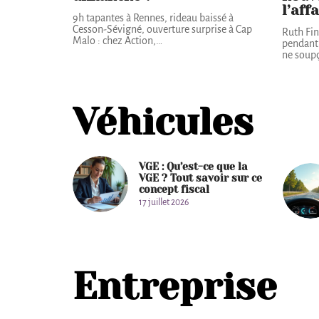
l’aff
9h tapantes à Rennes, rideau baissé à
Cesson-Sévigné, ouverture surprise à Cap
Ruth Fin
Malo : chez Action,
…
pendant
ne soupç
Véhicules
VGE : Qu’est-ce que la
VGE ? Tout savoir sur ce
concept fiscal
17 juillet 2026
Entreprise