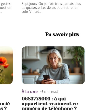
 gestes
Sept jours. Ou parfois trois, jamais plus
question
de quatorze. Les délais pour retirer un
…
colis Vinted
…
En savoir plus
À la une
8 min read
0683778003 : à qui
socié
appartient vraiment ce
s ?
numéro de téléphone ?