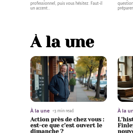
professionnel, puis vous hésitez. Faut-il
question
un accent
…
préparer
À la une
À la une
À la u
3 min read
Action près de chez vous :
L’his
est-ce que c’est ouvert le
Finle
dimanche ?
nouve