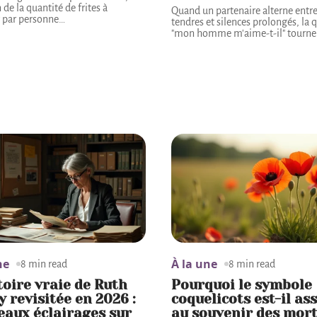
 de la quantité de frites à
Quand un partenaire alterne entre
 par personne
…
tendres et silences prolongés, la 
"mon homme m'aime-t-il" tourne
ne
À la une
8 min read
8 min read
toire vraie de Ruth
Pourquoi le symbole
y revisitée en 2026 :
coquelicots est-il as
aux éclairages sur
au souvenir des mort