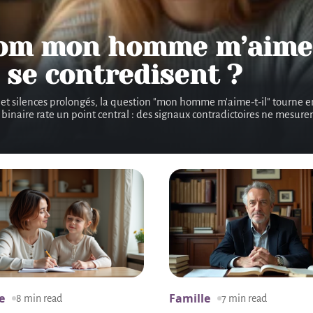
om mon homme m’aime t’
 se contredisent ?
t silences prolongés, la question "mon homme m'aime-t-il" tourne en b
 binaire rate un point central : des signaux contradictoires ne mesure
e
Famille
8 min read
7 min read