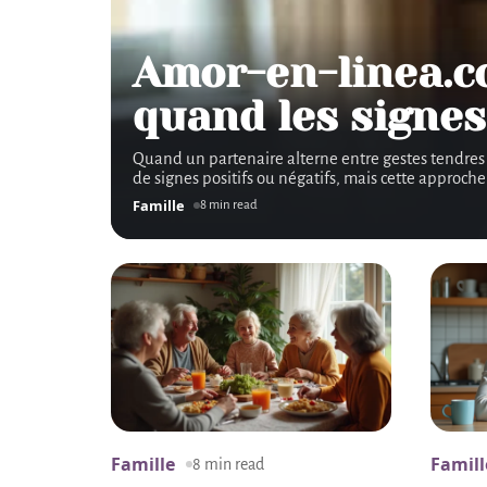
Amor-en-linea.c
quand les signes
Quand un partenaire alterne entre gestes tendres e
de signes positifs ou négatifs, mais cette approche
Famille
8 min read
Famille
Famill
8 min read