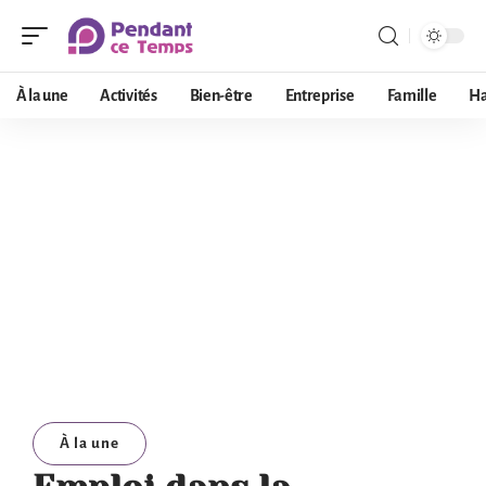
À la une
Activités
Bien-être
Entreprise
Famille
Ha
À la une