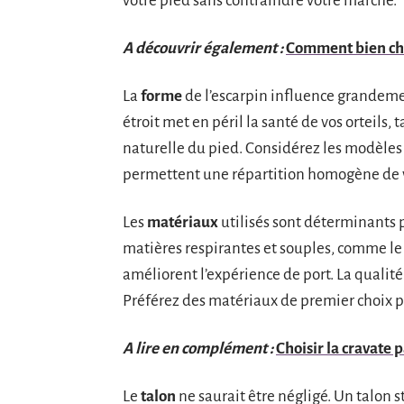
votre pied sans contraindre votre marche.
A découvrir également :
Comment bien choi
La
forme
de l’escarpin influence grandeme
étroit met en péril la santé de vos orteils
naturelle du pied. Considérez les modèles
permettent une répartition homogène de v
Les
matériaux
utilisés sont déterminants po
matières respirantes et souples, comme le c
améliorent l’expérience de port. La qualité
Préférez des matériaux de premier choix pou
A lire en complément :
Choisir la cravate 
Le
talon
ne saurait être négligé. Un talon 