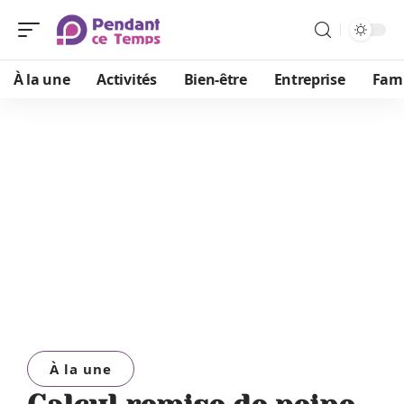
À la une
Activités
Bien-être
Entreprise
Fami
À la une