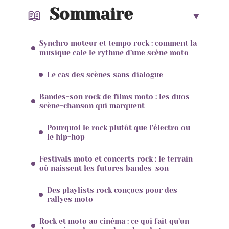
Sommaire
Synchro moteur et tempo rock : comment la
musique cale le rythme d’une scène moto
Le cas des scènes sans dialogue
Bandes-son rock de films moto : les duos
scène-chanson qui marquent
Pourquoi le rock plutôt que l’électro ou
le hip-hop
Festivals moto et concerts rock : le terrain
où naissent les futures bandes-son
Des playlists rock conçues pour des
rallyes moto
Rock et moto au cinéma : ce qui fait qu’un